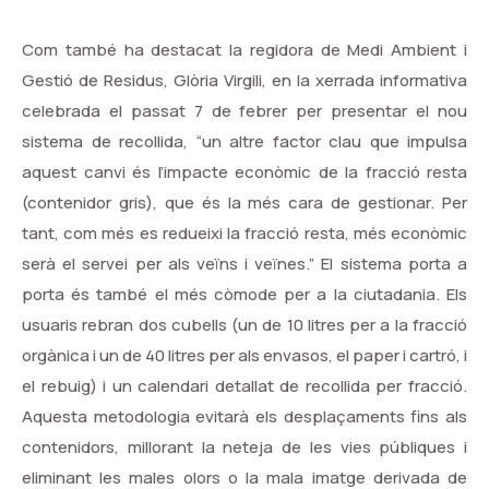
Com també ha destacat la regidora de Medi Ambient i
Gestió de Residus, Glòria Virgili, en la xerrada informativa
celebrada el passat 7 de febrer per presentar el nou
sistema de recollida, “un altre factor clau que impulsa
aquest canvi és l’impacte econòmic de la fracció resta
(contenidor gris), que és la més cara de gestionar. Per
tant, com més es redueixi la fracció resta, més econòmic
serà el servei per als veïns i veïnes.” El sistema porta a
porta és també el més còmode per a la ciutadania. Els
usuaris rebran dos cubells (un de 10 litres per a la fracció
orgànica i un de 40 litres per als envasos, el paper i cartró, i
el rebuig) i un calendari detallat de recollida per fracció.
Aquesta metodologia evitarà els desplaçaments fins als
contenidors, millorant la neteja de les vies públiques i
eliminant les males olors o la mala imatge derivada de