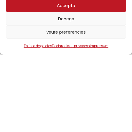
Accepta
Denega
Veure preferències
Política de galetes
Declaració de privadesa
Impressum
Ajuntament
ajuntament@lacanonja.cat
+34 977 543 489
C/ Raval, 11. 43110. La Canonja