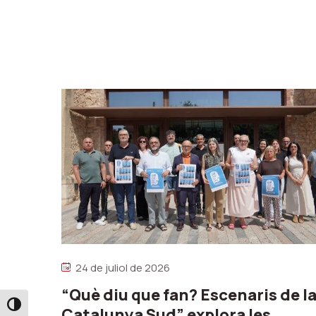
24 de juliol de 2026
“Què diu que fan? Escenaris de l
Toggle High Contrast
Catalunya Sud” explora les