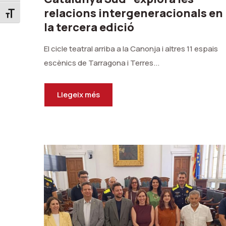
relacions intergeneracionals en
Toggle Font size
la tercera edició
El cicle teatral arriba a la Canonja i altres 11 espais
escènics de Tarragona i Terres...
Llegeix més