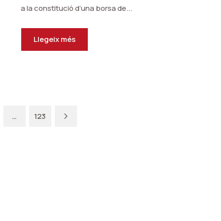
a la constitució d’una borsa de...
Llegeix més
Next
…
123