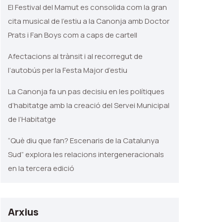
El Festival del Mamut es consolida com la gran
cita musical de l’estiu a la Canonja amb Doctor
Prats i Fan Boys com a caps de cartell
Afectacions al trànsit i al recorregut de
l’autobús per la Festa Major d’estiu
La Canonja fa un pas decisiu en les polítiques
d’habitatge amb la creació del Servei Municipal
de l’Habitatge
“Què diu que fan? Escenaris de la Catalunya
Sud” explora les relacions intergeneracionals
en la tercera edició
Arxius