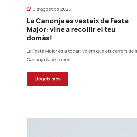
5 d'agost de 2026
La Canonja es vesteix de Festa
Major: vine a recollir el teu
domàs!
La Festa Major és a tocar i volem que els carrers de l
Canonja llueixin més...
Llegeix més