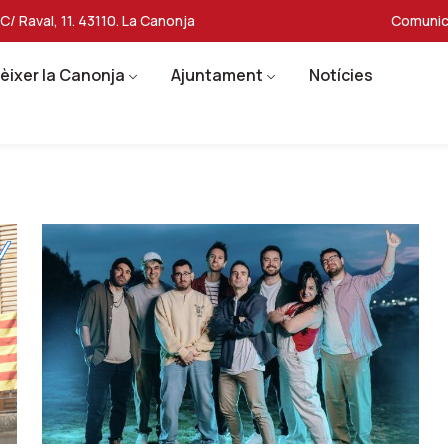
C/ Raval, 11. 43110. La Canonja
Comunic
èixer la Canonja
Ajuntament
Notícies