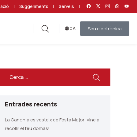
ació
|
Suggeriments
|
Serveis
|
Seu electrònica
Idioma
Entrades recents
La Canonja es vesteix de Festa Major: vine a
recollir el teu domàs!