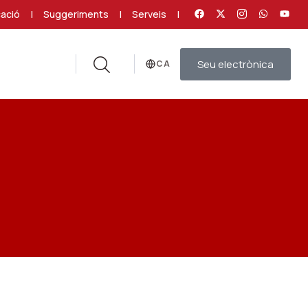
ació
|
Suggeriments
|
Serveis
|
Seu electrònica
Idioma