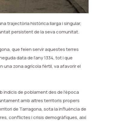
 trajectòria històrica llarga i singular,
oluntat persistent de la seva comunitat.
ona, que feien servir aquestes terres
eguda data de l’any 1334, tot i que
n una zona agrícola fèrtil, va afavorir el
amb indicis de poblament des de l’època
untament amb altres territoris propers
ritori de Tarragona, sota la influència de
es, conflictes i crisis demogràfiques, així