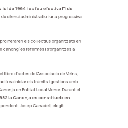
liol de 1964 i es feu efectiva l’1 de
de silenci administratiu i una progressiva
 proliferaren els col·lectius organitzats en
 canongí es refermés i s’organitzés a
llibre d’actes de l’Associació de Veïns,
ció va iniciar els tràmits i gestions amb
 Canonja en Entitat Local Menor. Durant el
982 la Canonja es constitueix en
dependent, Josep Canadell, elegit