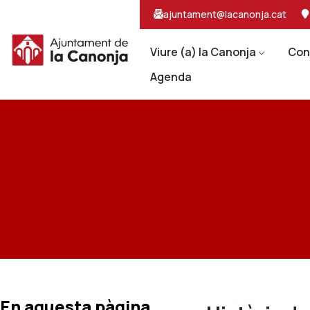
Salta
Salta
ajuntament@lacanonja.cat
al
a
contingut
la
principal
navegacio
Viure (a) la Canonja
Con
Agenda
En aquesta pàgina