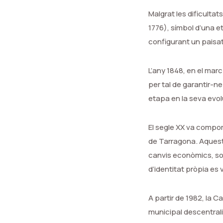
Malgrat les dificultats
1776), símbol d’una et
configurant un paisat
L’any 1848, en el marc
per tal de garantir-ne
etapa en la seva evolu
El segle XX va compor
de Tarragona. Aquest 
canvis econòmics, soc
d’identitat pròpia es 
A partir de 1982, la 
municipal descentralit