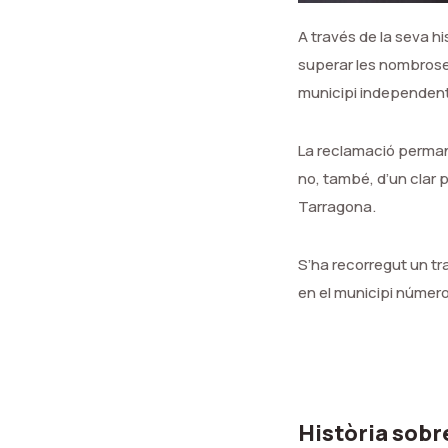
A través de la seva h
superar les nombroses
municipi independent
La reclamació perman
no, també, d’un clar 
Tarragona.
S’ha recorregut un tr
en el municipi númer
Història sobr