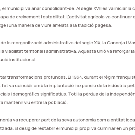
, el municipi va anar consolidant-se. Al segle XVIII es va iniciar la
apa de creixement i estabilitat. L’activitat agrícola va continuar
ge i una manera de viure arrelats a la tradició pagesa.
 de la reorganització administrativa del segle XIX, la Canonja i Ma
 la viabilitat territorial i administrativa. Aquesta unió va reforçar
ció institucional.
tar transformacions profundes. El 1964, durant el règim franquis
fet va coincidir amb la implantació i expansió de la indústria pet
ials i demogràfics significatius. Tot i la pèrdua de la independèn
va mantenir viu entre la població.
Canonja va recuperar part de la seva autonomia com a entitat loc
zada. El desig de restablir el municipi propi va culminar en un pr