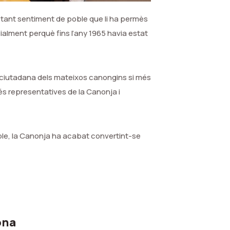
nstant sentiment de poble que li ha permès
ialment perquè fins l’any 1965 havia estat
 ciutadana dels mateixos canongins si més
és representatives de la Canonja i
oble, la Canonja ha acabat convertint-se
ona