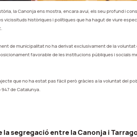
istòria, la Canonja ens mostra, encara avui, els seu profund i co
 vicissituds històriques i polítiques que ha hagut de viure espec
.
ent de municipalitat no ha derivat exclusivament de la voluntat
posicionament favorable de les institucions públiques i socials m
ajecte que no ha estat pas fàcil però gràcies a la voluntat del p
o 947 de Catalunya.
e la segregació entre la Canonja i Tarrag