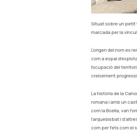
Situat sobre un petit 
marcada per la vincula
L’origen del nom es r
com a espai d’explota
l’ocupació del territor
creixement progressiu
La història de la Can
romana i amb un caste
com la Boella, van fo
l’arquebisbat i d’altr
com per fets com el s