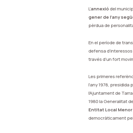
L’
annexió
del municip
gener de l’any seg
pèrdua de personalita
En el període de trans
defensa d’interessos 
través d’un fort movi
Les primeres referènc
l’any 1978, presidida 
l’Ajuntament de Tarrag
1980 la Generalitat d
Entitat Local Menor
democràticament pel