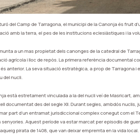
turó del Camp de Tarragona, el municipi de la Canonja és fruit d’una
ció amb la terra, el pes de les institucions eclesiàstiques i la v
emunta a un mas propietat dels canonges de la catedral de Tarrag
ció agrícola i lloc de repòs. La primera referència documental con
i és anterior. La seva situació estratègica, a prop de Tarragona i e
 del nucli.
onja està estretament vinculada a la del nucli veí de Masricart, 
ll documentat des del segle XII. Durant segles, ambdós nuclis, j
rmar part d’un entramat jurisdiccional complex conegut com el Ter
es senyories. Aquest període va estar marcat per episodis de guerr
aqueig pirata de 1408, que van deixar empremta en la vida local.