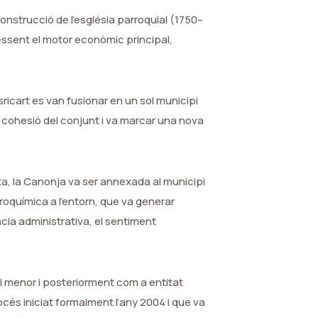
 construcció de l’església parroquial (1750–
 essent el motor econòmic principal,
sricart es van fusionar en un sol municipi
 la cohesió del conjunt i va marcar una nova
ta, la Canonja va ser annexada al municipi
roquímica a l’entorn, que va generar
cia administrativa, el sentiment
al menor i posteriorment com a entitat
océs iniciat formalment l’any 2004 i que va