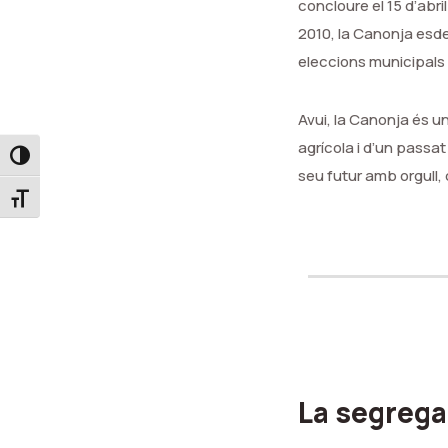
concloure el 15 d’abri
2010, la Canonja esde
eleccions municipals e
Avui, la Canonja és u
agrícola i d’un passat
Toggle High Contrast
seu futur amb orgull,
Toggle Font size
La segrega