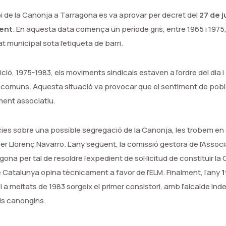
i de la Canonja a Tarragona es va aprovar per decret del
27 de ju
üent
. En aquesta data comença un període gris, entre 1965 i 1975, 
t municipal sota l’etiqueta de barri.
ició, 1975-1983, els moviments sindicals estaven a l’ordre del dia i
comuns. Aquesta situació va provocar que el sentiment de poble
ment associatiu.
ies sobre una possible segregació de la Canonja, les trobem en el 
per Llorenç Navarro. L’any següent, la comissió gestora de l’Associa
ona per tal de resoldre l’expedient de sol·licitud de constituir la
e Catalunya opina tècnicament a favor de l’ELM. Finalment, l’any
1
i a meitats de 1983 sorgeix el primer consistori, amb l’alcalde in
s canongins.