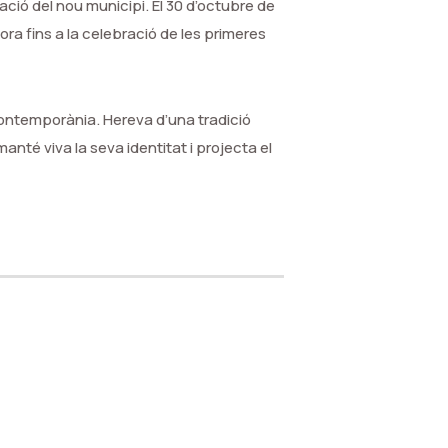
ació del nou municipi. El 30 d’octubre de
a fins a la celebració de les primeres
 contemporània. Hereva d’una tradició
manté viva la seva identitat i projecta el