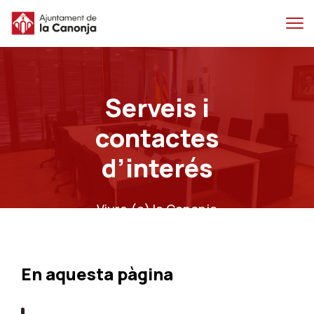
Salta
Salta
al
a
contingut
la
principal
navegacio
Serveis i
contactes
d’interés
Viure (a) la Canonja
En aquesta pàgina