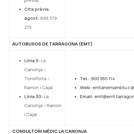
prèvia)
Cita prèvia
agost:
699 379
219
AUTOBUSOS DE TARRAGONA (EMT)
Línia 3:
La
Canonja –
Torreforta –
Tel.:
900 365 114
Ramon i Cajal
Web:
emtanemambtu.ca
Línia 30:
La
Email:
emt@emt.tarragon
Canonja – Ramon
i Cajal
CONSULTORI MÈDIC LA CANONJA