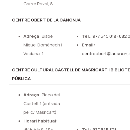
Carrer Raval, 8
CENTRE OBERT DE LA CANONJA
Adreça:
Bisbe
Tel.:
977 545 018
·
682 0
Miquel Domènech i
Email:
Veciana, 1
centreobert@lacanonja
CENTRE CULTURAL CASTELL DE MASRICART | BIBLIOT
PÚBLICA
Adreça:
Plaça del
Castell, 1 (entrada
pel c/ Masricart)
Horari habitual:
dl/dc/dv 9–13 h ·
Tel.:
977 545 308