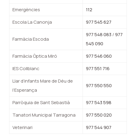
Emergències
112
Escola La Canonja
977 545 627
977 548 083
/
977
Farmàcia Escoda
545 090
Farmàcia Òptica Miró
977 546 060
IES Collblanc
977 551 716
Llar d’infants Mare de Déu de
977 550 550
l’Esperança
Parròquia de Sant Sebastià
977 543 598
Tanatori Municipal Tarragona
977 550 020
Veterinari
977 544 907