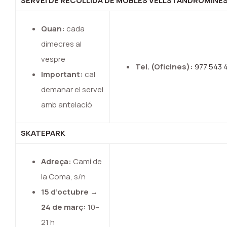
SERVEI DE RECOLLIDA DE MOBLES VELLS I ANDRÒMINE
Quan:
cada
dimecres al
vespre
Tel. (Oficines):
977 543 
Important:
cal
demanar el servei
amb antelació
SKATEPARK
Adreça:
Camí de
la Coma, s/n
15 d’octubre →
24 de març:
10–
21 h