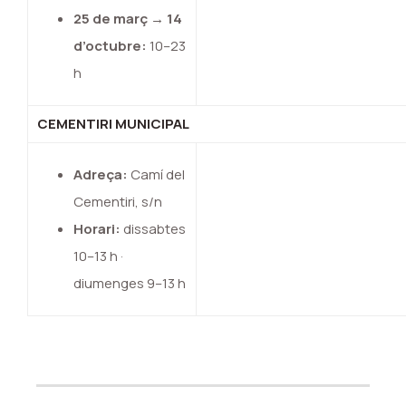
25 de març → 14
d’octubre:
10–23
h
CEMENTIRI MUNICIPAL
Adreça:
Camí del
Cementiri, s/n
Horari:
dissabtes
10–13 h ·
diumenges 9–13 h