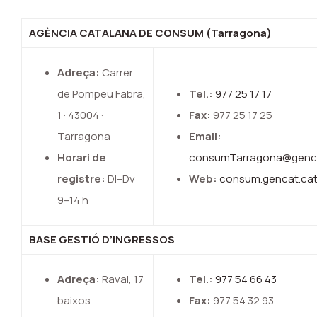
AGÈNCIA CATALANA DE CONSUM (Tarragona)
Adreça:
Carrer
de Pompeu Fabra,
Tel.:
977 25 17 17
1 · 43004 ·
Fax:
977 25 17 25
Tarragona
Email:
Horari de
consumTarragona@genca
registre:
Dl–Dv
Web:
consum.gencat.ca
9–14 h
BASE GESTIÓ D’INGRESSOS
Adreça:
Raval, 17
Tel.:
977 54 66 43
baixos
Fax:
977 54 32 93