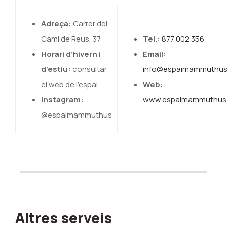
Adreça:
Carrer del
Camí de Reus, 37
Tel.:
877 002 356
Horari d’hivern i
Email:
d’estiu:
consultar
info@espaimammuthus
el web de l’espai.
Web:
Instagram:
www.espaimammuthus.
@espaimammuthus
Altres serveis