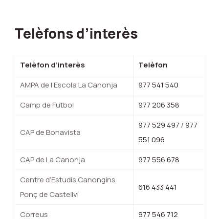
Telèfons d’interès
Telèfon d’interès
Telèfon
AMPA de l’Escola La Canonja
977 541 540
Camp de Futbol
977 206 358
977 529 497
/
977
CAP de Bonavista
551 096
CAP de La Canonja
977 556 678
Centre d’Estudis Canongins
616 433 441
Ponç de Castellví
Correus
977 546 712