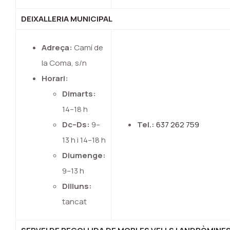
DEIXALLERIA MUNICIPAL
Adreça:
Camí de
la Coma, s/n
Horari:
Dimarts:
14–18 h
Dc–Ds:
9–
Tel.:
637 262 759
13 h i 14–18 h
Diumenge:
9–13 h
Dilluns:
tancat