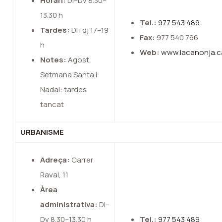
Horari:
Dl–Dv 8.30–
13.30 h
Tel.:
977 543 489
Tardes:
Dl i dj 17–19
Fax:
977 540 766
h
Web:
www.lacanonja.c
Notes:
Agost,
Setmana Santa i
Nadal: tardes
tancat
URBANISME
Adreça:
Carrer
Raval, 11
Àrea
administrativa:
Dl–
Dv 8.30–13.30 h
Tel.:
977 543 489