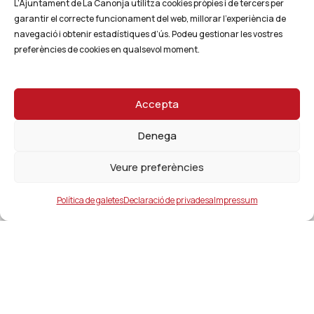
L’Ajuntament de La Canonja utilitza cookies pròpies i de tercers per
garantir el correcte funcionament del web, millorar l’experiència de
navegació i obtenir estadístiques d’ús. Podeu gestionar les vostres
preferències de cookies en qualsevol moment.
Accepta
Denega
Veure preferències
Política de galetes
Declaració de privadesa
Impressum
Ajuntament