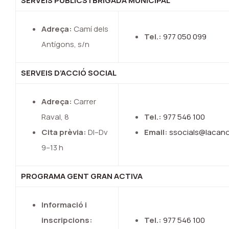
SERVEIS PÚBLICS I BRIGADA MUNICIPAL
Adreça:
Camí dels
Tel.:
977 050 099
Antígons, s/n
SERVEIS D’ACCIÓ SOCIAL
Adreça:
Carrer
Raval, 8
Tel.:
977 546 100
Cita prèvia:
Dl–Dv
Email:
ssocials@lacano
9–13 h
PROGRAMA GENT GRAN ACTIVA
Informació i
inscripcions:
Tel.:
977 546 100