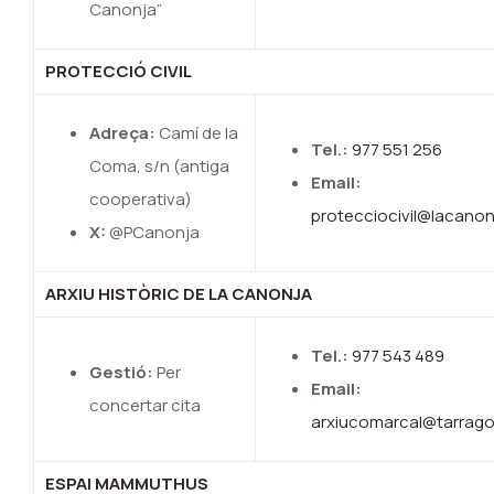
Canonja”
PROTECCIÓ CIVIL
Adreça:
Camí de la
Tel.:
977 551 256
Coma, s/n (antiga
Email:
cooperativa)
protecciocivil@lacanon
X:
@PCanonja
ARXIU HISTÒRIC DE LA CANONJA
Tel.:
977 543 489
Gestió:
Per
Email:
concertar cita
arxiucomarcal@tarrago
ESPAI MAMMUTHUS