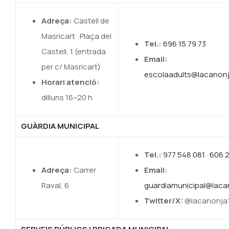
Adreça:
Castell de
Masricart · Plaça del
Tel.:
696 15 79 73
Castell, 1 (entrada
Email:
per c/ Masricart)
escolaadults@lacanonj
Horari atenció:
dilluns 16–20 h
GUÀRDIA MUNICIPAL
Tel.:
977 548 081
·
606 2
Adreça:
Carrer
Email:
Raval, 6
guardiamunicipal@laca
Twitter/X:
@lacanonja