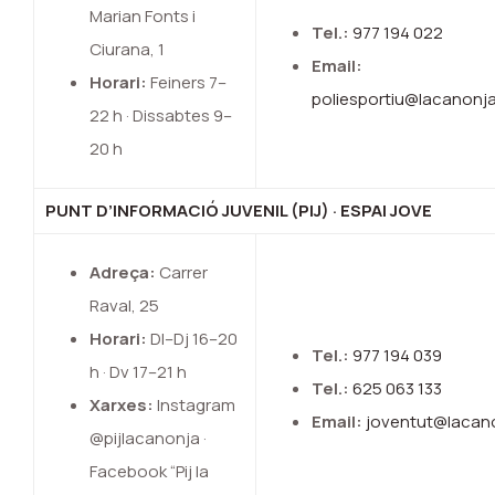
Marian Fonts i
Tel.:
977 194 022
Ciurana, 1
Email:
Horari:
Feiners 7–
poliesportiu@lacanonja
22 h · Dissabtes 9–
20 h
PUNT D’INFORMACIÓ JUVENIL (PIJ) · ESPAI JOVE
Adreça:
Carrer
Raval, 25
Horari:
Dl–Dj 16–20
Tel.:
977 194 039
h · Dv 17–21 h
Tel.:
625 063 133
Xarxes:
Instagram
Email:
joventut@lacan
@pijlacanonja ·
Facebook “Pij la