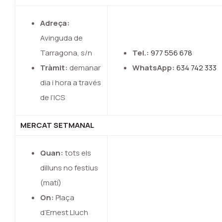
Adreça:
Avinguda de
Tarragona, s/n
Tel.:
977 556 678
Tràmit:
demanar
WhatsApp:
634 742 333
dia i hora a través
de l’ICS
MERCAT SETMANAL
Quan:
tots els
dilluns no festius
(matí)
On:
Plaça
d’Ernest Lluch