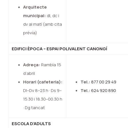
Arquitecte
municipal:
dl, dc i
dv al matí (amb cita
prèvia)
EDIFICI ÈPOCA – ESPAI POLIVALENT CANONGÍ
Adreça:
Rambla 15
d’abril
Horari (cafeteria):
Tel.:
877 00 29 49
Dl–Dv 8–23 h · Ds 9–
Tel.:
624 920 890
15.30 i 18.30–00.30 h
· Dg tancat
ESCOLA D’ADULTS