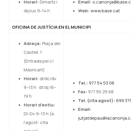
Horari:
Dimarts i
Email:
o.canonja@base.c
dijous 9–14 h
Web:
www.base.cat
OFICINA DE JUSTÍCIA EN EL MUNICIPI
Adreça:
Plaça del
Castell, 1
(Entrada pel c/
Masricart)
Horari:
dl/dc/dv
Tel.:
977 54 53 08
9–13 h · dt/dj 16–
Fax:
977 55 25 68
19 h
Tel. (cita agost):
699 37
Horari d’estiu:
Email:
Dl–Dv 9–13 h (a
jutjatdepau@lacanonja.c
l’agost: cita