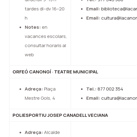
tardes dl–dv 16–20
Email:
biblioteca@laca
h
Email:
cultura@lacanon
Notes:
en
vacances escolars,
consultar horaris al
web
ORFEÓ CANONGÍ · TEATRE MUNICIPAL
Adreça:
Plaça
Tel.:
877 002 354
Mestre Gols, 4
Email:
cultura@lacanon
POLIESPORTIU JOSEP CANADELL VECIANA
Adreça:
Alcalde