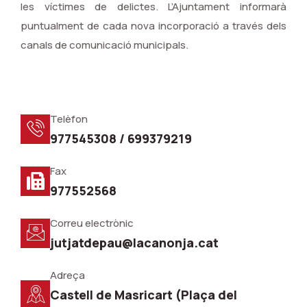
les víctimes de delictes. L’Ajuntament informarà
puntualment de cada nova incorporació a través dels
canals de comunicació municipals.
Telèfon
977545308 / 699379219
Fax
977552568
Correu electrònic
jutjatdepau@lacanonja.cat
Adreça
Castell de Masricart (Plaça del