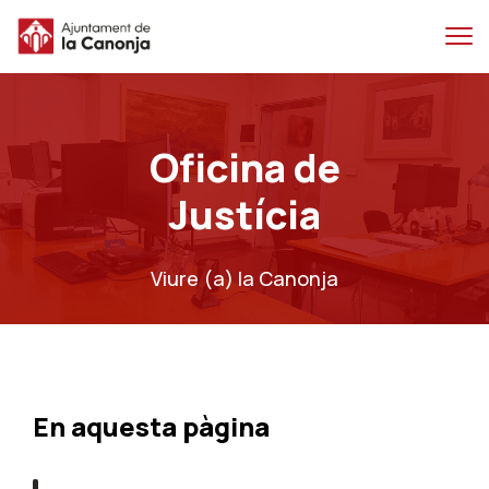
Salta
Salta
al
a
contingut
la
principal
navegacio
Oficina de
Justícia
Viure (a) la Canonja
En aquesta pàgina