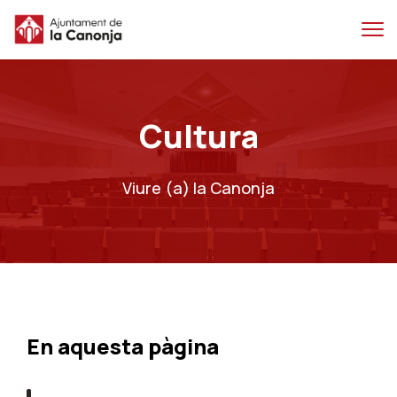
Salta
Salta
al
a
contingut
la
principal
navegacio
Cultura
Viure (a) la Canonja
En aquesta pàgina