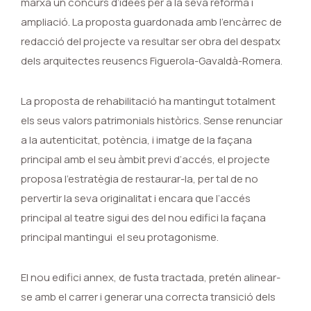
marxa un concurs d’idees per a la seva reforma i
ampliació. La proposta guardonada amb l’encàrrec de
redacció del projecte va resultar ser obra del despatx
dels arquitectes reusencs Figuerola-Gavaldà-Romera.
La proposta de rehabilitació ha mantingut totalment
els seus valors patrimonials històrics. Sense renunciar
a la autenticitat, potència, i imatge de la façana
principal amb el seu àmbit previ d’accés, el projecte
proposa l’estratègia de restaurar-la, per tal de no
pervertir la seva originalitat i encara que l’accés
principal al teatre sigui des del nou edifici la façana
principal mantingui el seu protagonisme.
El nou edifici annex, de fusta tractada, pretén alinear-
se amb el carrer i generar una correcta transició dels