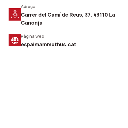
Adreça
Carrer del Camí de Reus, 37, 43110 La
Canonja
Pàgina web
espaimammuthus.cat