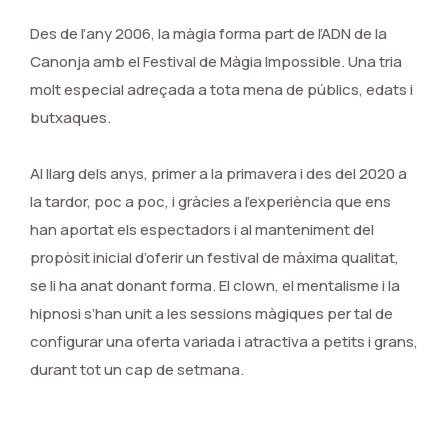
Des de l’any 2006, la màgia forma part de l’ADN de la
Canonja amb el Festival de Màgia Impossible. Una tria
molt especial adreçada a tota mena de públics, edats i
butxaques.
Al llarg dels anys, primer a la primavera i des del 2020 a
la tardor, poc a poc, i gràcies a l’experiència que ens
han aportat els espectadors i al manteniment del
propòsit inicial d’oferir un festival de màxima qualitat,
se li ha anat donant forma. El clown, el mentalisme i la
hipnosi s’han unit a les sessions màgiques per tal de
configurar una oferta variada i atractiva a petits i grans,
durant tot un cap de setmana.