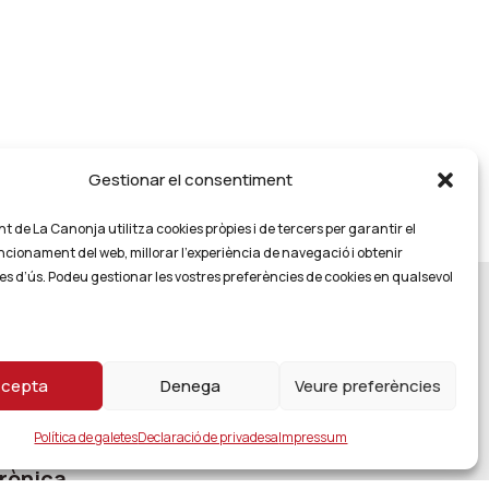
Gestionar el consentiment
 de La Canonja utilitza cookies pròpies i de tercers per garantir el
ncionament del web, millorar l’experiència de navegació i obtenir
es d’ús. Podeu gestionar les vostres preferències de cookies en qualsevol
cepta
Denega
Veure preferències
Política de galetes
Declaració de privadesa
Impressum
rònica