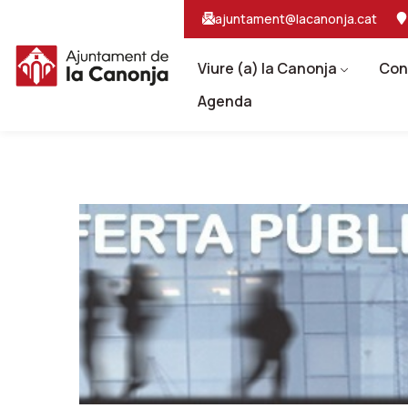
Salta
Salta
ajuntament@lacanonja.cat
al
a
contingut
la
principal
navegacio
Viure (a) la Canonja
Con
Agenda