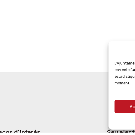
L’Ajuntament
correcte fu
estadístiqu
moment.
Ac
aços d'interés
Seu elect