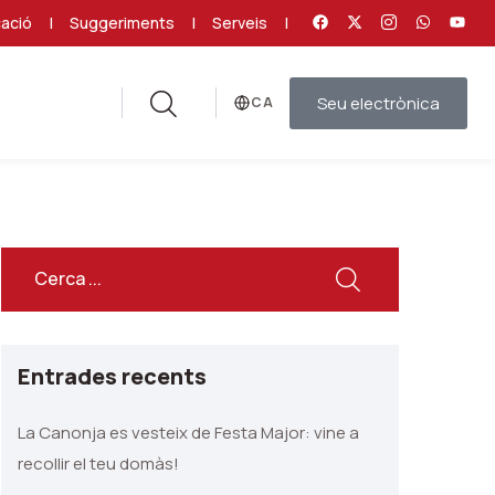
ació
|
Suggeriments
|
Serveis
|
Seu electrònica
Idioma
Entrades recents
La Canonja es vesteix de Festa Major: vine a
recollir el teu domàs!