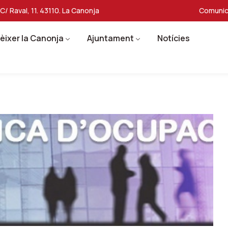
C/ Raval, 11. 43110. La Canonja
Comunic
èixer la Canonja
Ajuntament
Notícies