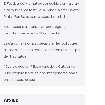
El Festival del Mamut es consolida com la gran
cita musical de l’estiu a la Canonja amb Doctor
Prats i Fan Boys com a caps de cartell
Afectacions al trànsit i al recorregut de
l’autobús per la Festa Major d’estiu
La Canonja fa un pas decisiu en les polítiques
d’habitatge amb la creació del Servei Municipal
de l’Habitatge
“Què diu que fan? Escenaris de la Catalunya
Sud” explora les relacions intergeneracionals
en la tercera edició
Arxius