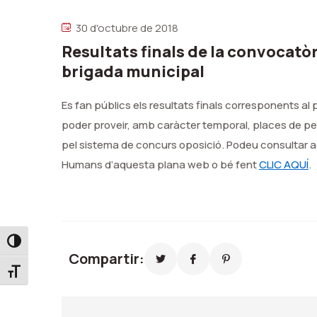
30 d'octubre de 2018
Resultats finals de la convocatòr
brigada municipal
Es fan públics els resultats finals corresponents al 
poder proveir, amb caràcter temporal, places de peó
pel sistema de concurs oposició. Podeu consultar a
Humans d’aquesta plana web o bé fent
CLIC AQUÍ
.
Toggle High Contrast
Compartir:
Toggle Font size