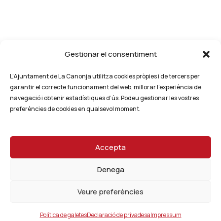
Gestionar el consentiment
L’Ajuntament de La Canonja utilitza cookies pròpies i de tercers per
garantir el correcte funcionament del web, millorar l’experiència de
navegació i obtenir estadístiques d’ús. Podeu gestionar les vostres
preferències de cookies en qualsevol moment.
Accepta
Denega
Veure preferències
Política de galetes
Declaració de privadesa
Impressum