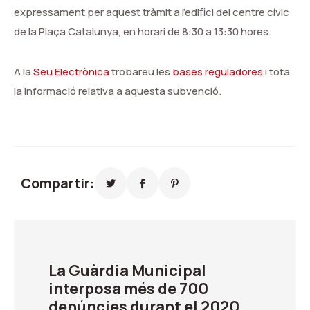
expressament per aquest tr
à
mit a l
’
edifici del centre c
í
vic
de la Pla
ç
a Catalunya, en horari de 8:30 a 13:30 hores.
A la
Seu Electr
ò
nica
trobareu les
bases reguladores
i tota
la informaci
ó
relativa a aquesta subvenci
ó.
Compartir:
La Guàrdia Municipal
interposa més de 700
denúncies durant el 2020