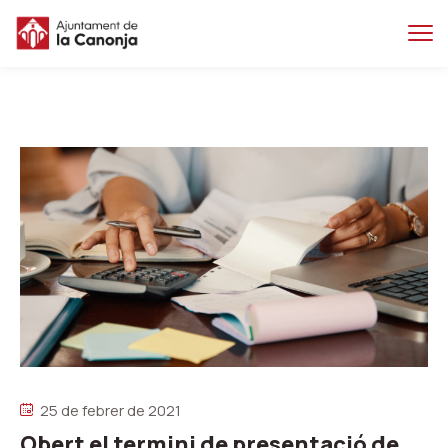
Salta
Salta
al
a
contingut
la
principal
navegacio
25 de febrer de 2021
Obert el termini de presentació de