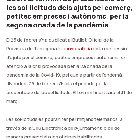
les sol·licituds dels ajuts pel comerç,
petites empreses i autònoms, per la
segona onada de la pandèmia
El 25 de febrer s
’
ha publicat al Butllet
í
Oficial de la
Prov
í
ncia de Tarragona la
convocatòria
de la concessi
ó
d’ajuts per al comer
ç
, petites empreses i aut
ò
noms, en
atenci
ó
a la crisi provocada per la 2a onada de la
pand
è
mia de la Covid-19, pel que a partir de l
’
endem
à
,
divendres 26 de febrer, s
’
inicia el per
í
ode per la
presentaci
ó
de les sol
·
licituds. El termini finalitzar
à
el 31 de
mar
ç
.
.
Les sol
·
licituds es podran fer per mitjans telem
à
tics, a
trav
é
s de la Seu Electr
ò
nica de l
’
Ajuntament, o b
é
de
manera presencial a les oficines habilitades