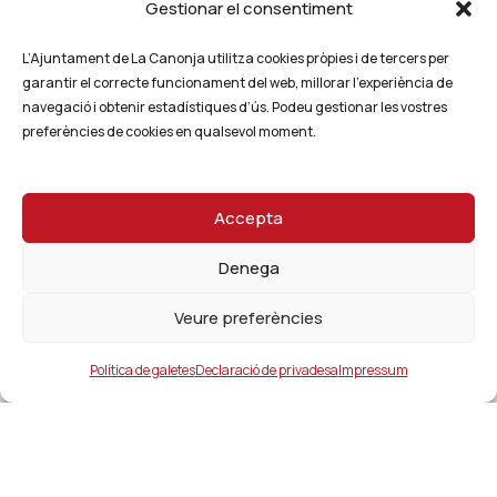
Gestionar el consentiment
L’Ajuntament de La Canonja utilitza cookies pròpies i de tercers per
garantir el correcte funcionament del web, millorar l’experiència de
navegació i obtenir estadístiques d’ús. Podeu gestionar les vostres
preferències de cookies en qualsevol moment.
Accepta
Denega
Veure preferències
Política de galetes
Declaració de privadesa
Impressum
Ajuntament