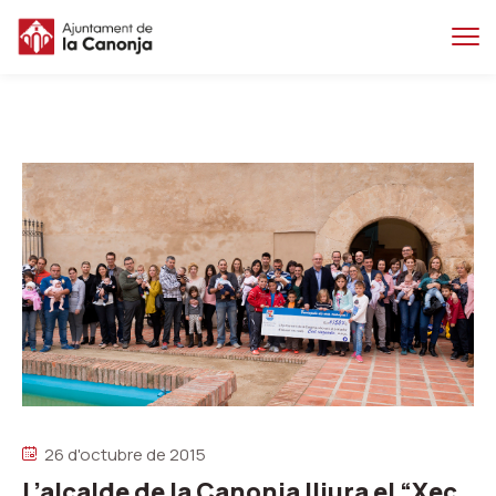
Salta
Salta
al
a
contingut
la
principal
navegacio
26 d'octubre de 2015
L’alcalde de la Canonja lliura el “Xec