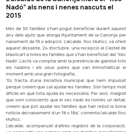
Nadó” als nens i nenes nascuts el
2015
Més de 50 famílies s’han pogut beneficiar durant aquest
any dels ajuts que atorga l’Ajuntament de la Canonja per
naixement de fill o adopció. L’alcalde, Roc Muñoz, va oferir
aquest dissabte, 24 d’octubre, una recepció al Castell de
Masricart a totes les famílies que s’han beneficiat del “Xec
Nadó”. L’acte va comptar amb la presència de gairebé tots
els nadons i els seus pares que van immortalitzar el
moment amb una gran fotografia.
“Es tracta d’una iniciativa municipal que hem impulsat
perquè creiem que cal ajudar les famílies. Són temps molt
difícils en què tota ajuda és necessària. Per això, malgrat
que som conscients que el xec nadó és només un detall,
creiem que pot ajudar les famílies que han rebut la bona
notícia del naixement d’un fill o filla”, comenta l’alcalde Roc
Muñoz.
L’alcalde, acompanyat d’altres regidors de la corporació,