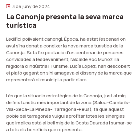
3 de juny de 2024
La Canonja presenta la seva marca
turística
L’edifici polivalent canongí, Època, ha estat l’escenari on
avui s’ha donat a conèixer la nova marca turística de la
Canonja. Sota l’expectació d’un centenar de persones
convidades a l’esdeveniment, l’alcalde Roc Muñoz i la
regidora d’Indústria i Turisme, Lucía López, han descobert
el plafó gegant on s’hi amagava el disseny de la marca que
representarà al municipi a partir d’ara.
I és que la situació estratègica de la Canonja, just al mig
de l’eix turístic més important de la zona (Salou–Cambrils–
Vila-Seca–La Pineda– Tarragona–Reus), fa que aquest
poble del tarragonès vulgui aprofitar totes les sinergies
que implica està al bell mig de la Costa Daurada i sumar-se
a tots els beneficis que representa.