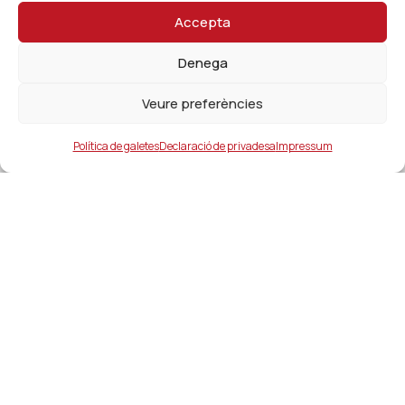
Accepta
Denega
Veure preferències
Política de galetes
Declaració de privadesa
Impressum
Ajuntament
ajuntament@lacanonja.cat
+34 977 543 489
C/ Raval, 11. 43110. La Canonja