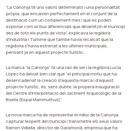
“La Canonja té uns valors determinats i una personalitat
pròpia, que encaixen perfectament en el conjunt de la
destinació com un complement més i que es poden
explotar com actius diferencials que dinamitzin el municipi
des de tots els punts de vista”, explicava la regidora
d’Indústria i Turisme que també havia recalcat que la
regidoria s’havia estrenat a les últimes municipals,
pensant ja en aquest projecte turístic.
La marca “la Canonja” té una raó de ser i la regidora Lucía
López ha deixat ben clar que “el principal motiu que ha
desencadenat la creació d’aquesta marca i d’aquest
projecte turístic, és, sens dubte, la propera inauguració
del Centre d’Interpretació del Jaciment Arqueològic de la
Boella (Espai Mammuthus)”.
La nova marca ha de representar el millor de la Canonja,
capturar l’esperit del municipi i transmetre els seus valors.
Ramon Vidiella, director de Garamond, empresa que ha