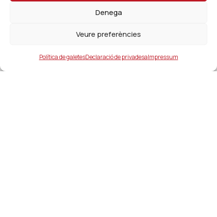
Denega
Veure preferències
Política de galetes
Declaració de privadesa
Impressum
Ajuntament
ajuntament@lacanonja.cat
+34 977 543 489
C/ Raval, 11. 43110. La Canonja
Enllaços d'interés