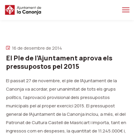
Salta
Salta
al
a
contingut
la
principal
navegacio
16 de desembre de 2014
El Ple de l’Ajuntament aprova els
pressupostos pel 2015
El passat 27 de novembre, el ple de l’Ajuntament de la
Canonja va acordar, per unanimitat de tots els grups
polítics, l’aprovació provisional dels pressupostos
municipals pel al proper exercici 2015. El pressupost
general de l’Ajuntament de la Canonja inclou, a més, el del
Patronat de Cultura Castell de Masricart i importa, tant en
ingressos com en despeses, la quantitat de 11.245.000€ i,