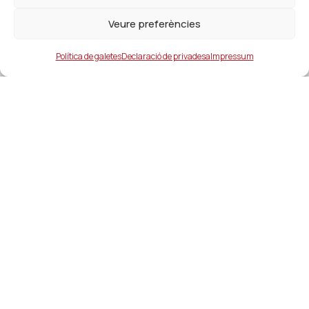
Veure preferències
Política de galetes
Declaració de privadesa
Impressum
Ajuntament
ajuntament@lacanonja.cat
+34 977 543 489
C/ Raval, 11. 43110. La Canonja
Enllaços d'interés
Serveis i contactes d’interés