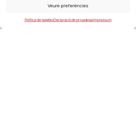
Veure preferències
Política de galetes
Declaració de privadesa
Impressum
Ajuntament
ajuntament@lacanonja.cat
+34 977 543 489
C/ Raval, 11. 43110. La Canonja
Enllaços d'interés
Serveis i contactes d’interés