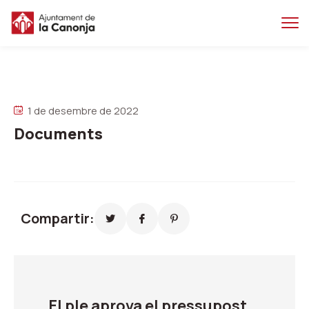
Salta
Salta
al
a
contingut
la
principal
navegacio
1 de desembre de 2022
Documents
Compartir:
El ple aprova el pressupost