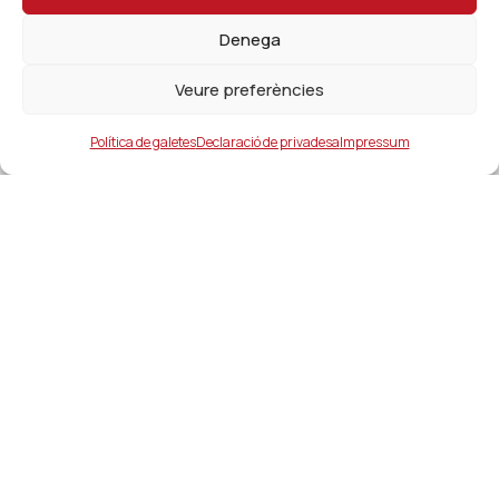
Denega
Veure preferències
Política de galetes
Declaració de privadesa
Impressum
Ajuntament
ajuntament@lacanonja.cat
+34 977 543 489
C/ Raval, 11. 43110. La Canonja
Enllaços d'interés