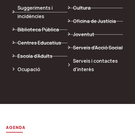
Suggeriments i
Cultura
incidències
Oficina de Justícia
Biblioteca Pública
Joventut
Centres Educatius
Serveis d'Acció Social
Escola d'Adults
Serveis i contactes
Ocupació
d'interès
AGENDA