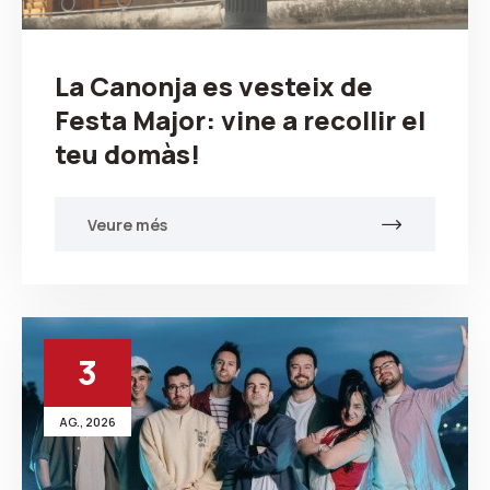
La Canonja es vesteix de
Festa Major: vine a recollir el
teu domàs!
Veure més
3
AG., 2026