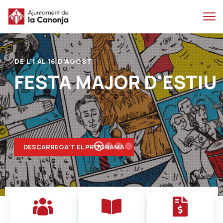
Salta
Salta
al
a
contingut
la
principal
navegacio
DE L'1 AL 16 D'AGOST
FESTA MAJOR D'ESTIU
DESCARREGA'T EL PROGRAMA