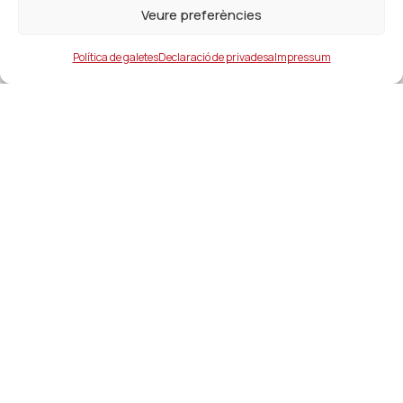
Veure preferències
Política de galetes
Declaració de privadesa
Impressum
Ajuntament
ajuntament@lacanonja.cat
+34 977 543 489
C/ Raval, 11. 43110. La Canonja
Enllaços d'interés
Serveis i contactes d’interés