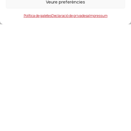
Veure preferències
Política de galetes
Declaració de privadesa
Impressum
Ajuntament
ajuntament@lacanonja.cat
+34 977 543 489
C/ Raval, 11. 43110. La Canonja
Enllaços d'interés
Serveis i contactes d’interés
Oferta pública d’ocupació