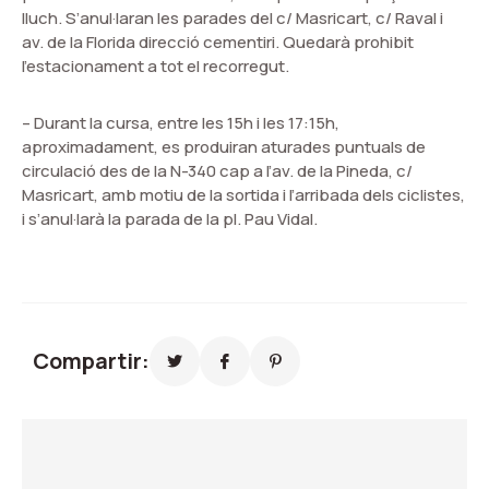
lluch. S’anul·laran les parades del c/ Masricart, c/ Raval i
av. de la Florida direcció cementiri. Quedarà prohibit
l’estacionament a tot el recorregut.
– Durant la cursa, entre les 15h i les 17:15h,
aproximadament, es produiran aturades puntuals de
circulació des de la N-340 cap a l’av. de la Pineda, c/
Masricart, amb motiu de la sortida i l’arribada dels ciclistes,
i s’anul·larà la parada de la pl. Pau Vidal.
Compartir: