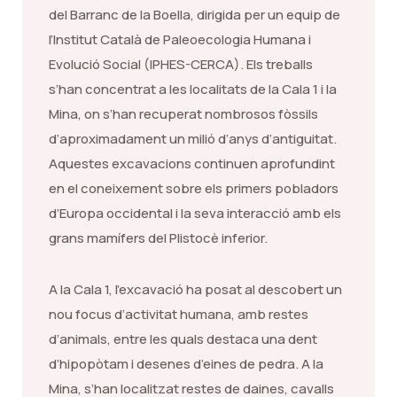
del Barranc de la Boella, dirigida per un equip de
l’Institut Català de Paleoecologia Humana i
Evolució Social (IPHES-CERCA). Els treballs
s’han concentrat a les localitats de la Cala 1 i la
Mina, on s’han recuperat nombrosos fòssils
d’aproximadament un milió d’anys d’antiguitat.
Aquestes excavacions continuen aprofundint
en el coneixement sobre els primers pobladors
d’Europa occidental i la seva interacció amb els
grans mamífers del Plistocè inferior.
A la Cala 1, l’excavació ha posat al descobert un
nou focus d’activitat humana, amb restes
d’animals, entre les quals destaca una dent
d’hipopòtam i desenes d’eines de pedra. A la
Mina, s’han localitzat restes de daines, cavalls