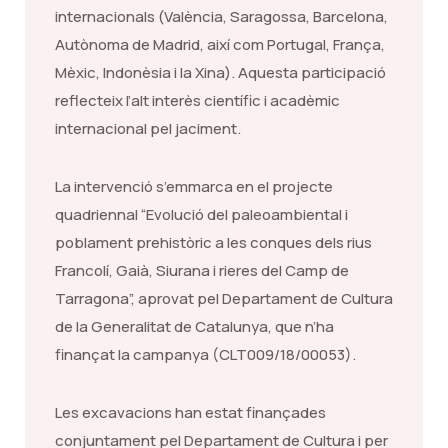
internacionals (València, Saragossa, Barcelona,
Autònoma de Madrid, així com Portugal, França,
Mèxic, Indonèsia i la Xina). Aquesta participació
reflecteix l’alt interès científic i acadèmic
internacional pel jaciment.
La intervenció s’emmarca en el projecte
quadriennal “Evolució del paleoambiental i
poblament prehistòric a les conques dels rius
Francolí, Gaià, Siurana i rieres del Camp de
Tarragona”, aprovat pel Departament de Cultura
de la Generalitat de Catalunya, que n’ha
finançat la campanya (CLT009/18/00053).
Les excavacions han estat finançades
conjuntament pel Departament de Cultura i per