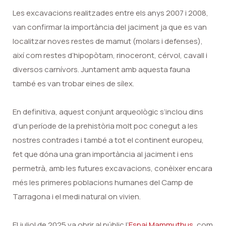
Les excavacions realitzades entre els anys 2007 i 2008,
van confirmar la importància del jaciment ja que es van
localitzar noves restes de mamut (molars i defenses),
així com restes d’hipopòtam, rinoceront, cérvol, cavall i
diversos carnívors. Juntament amb aquesta fauna
també es van trobar eines de sílex.
En definitiva, aquest conjunt arqueològic s’inclou dins
d’un període de la prehistòria molt poc conegut a les
nostres contrades i també a tot el continent europeu,
fet que dóna una gran importància al jaciment i ens
permetrà, amb les futures excavacions, conèixer encara
més les primeres poblacions humanes del Camp de
Tarragona i el medi natural on vivien.
El juliol de 2025 va obrir al públic l’
Espai Mammuthus
, com