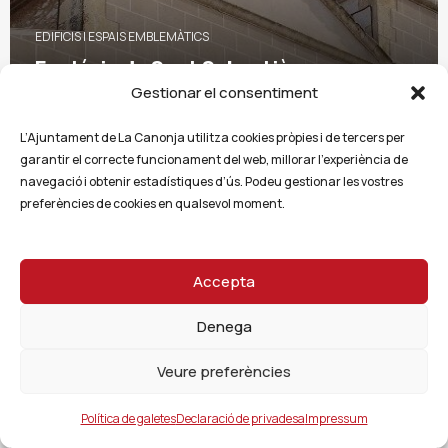
EDIFICIS I ESPAIS EMBLEMÀTICS
Església de Sant Sebastià
Gestionar el consentiment
L’Ajuntament de La Canonja utilitza cookies pròpies i de tercers per
garantir el correcte funcionament del web, millorar l’experiència de
1
navegació i obtenir estadístiques d’ús. Podeu gestionar les vostres
preferències de cookies en qualsevol moment.
Accepta
Denega
Veure preferències
Política de galetes
Declaració de privadesa
Impressum