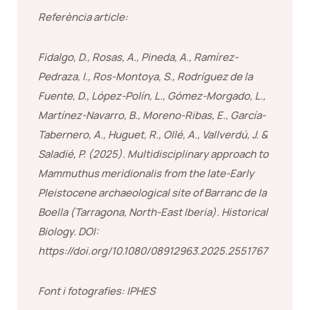
Referència article:
Fidalgo, D., Rosas, A., Pineda, A., Ramírez-
Pedraza, I., Ros-Montoya, S., Rodríguez de la
Fuente, D., López-Polín, L., Gómez-Morgado, L.,
Martínez-Navarro, B., Moreno-Ribas, E., García-
Tabernero, A., Huguet, R., Ollé, A., Vallverdú, J. &
Saladié, P. (2025). Multidisciplinary approach to
Mammuthus meridionalis from the late-Early
Pleistocene archaeological site of Barranc de la
Boella (Tarragona, North-East Iberia). Historical
Biology. DOI:
https://doi.org/10.1080/08912963.2025.2551767
Font i fotografies: IPHES