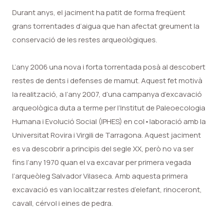
Durant anys, el jaciment ha patit de forma freqüent
grans torrentades d’aigua que han afectat greument la
conservació de les restes arqueològiques.
L’any 2006 una nova i forta torrentada posà al descobert
restes de dents i defenses de mamut. Aquest fet motivà
la realització, a l’any 2007, d’una campanya d’excavació
arqueològica duta a terme per l’Institut de Paleoecologia
Humana i Evolució Social (IPHES) en col•laboració amb la
Universitat Rovira i Virgili de Tarragona. Aquest jaciment
es va descobrir a principis del segle XX, però no va ser
fins l’any 1970 quan el va excavar per primera vegada
l’arqueòleg Salvador Vilaseca. Amb aquesta primera
excavació es van localitzar restes d’elefant, rinoceront,
cavall, cérvol i eines de pedra.