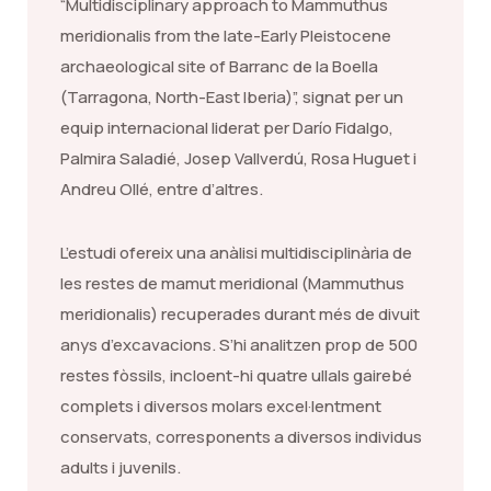
“Multidisciplinary approach to Mammuthus
meridionalis from the late-Early Pleistocene
archaeological site of Barranc de la Boella
(Tarragona, North-East Iberia)”, signat per un
equip internacional liderat per Darío Fidalgo,
Palmira Saladié, Josep Vallverdú, Rosa Huguet i
Andreu Ollé, entre d’altres.
L’estudi ofereix una anàlisi multidisciplinària de
les restes de mamut meridional (Mammuthus
meridionalis) recuperades durant més de divuit
anys d’excavacions. S’hi analitzen prop de 500
restes fòssils, incloent-hi quatre ullals gairebé
complets i diversos molars excel·lentment
conservats, corresponents a diversos individus
adults i juvenils.