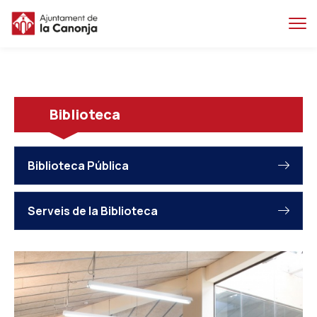
Salta
Salta
al
a
contingut
la
principal
navegacio
Biblioteca
Biblioteca Pública
Serveis de la Biblioteca