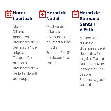
Horari
Horari de
Horari de
habitual:
Nadal:
Setmana
Santa i
Matins:
Matins: de
d'Estiu
Dilluns,
dilluns a
dimecres i
divendres de 9
Matins: de
divendres de 9
del matí a 1 del
dilluns a
del matí a 1 del
migdia.
divendres de 9
migdia.
Festius, 24 i 31
del matí a 1 del
Tardes: De
de desembre:
migdia. Tarda:
dilluns a
tancat
Dilluns de 4 de
divendres de 4
la tarda a 8 del
de la tarda a 8
vespre.
del vespre.
Festius i agost
tancat