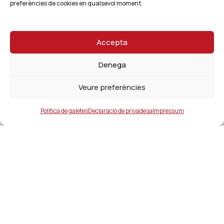
preferències de cookies en qualsevol moment.
Accepta
Denega
Veure preferències
Política de galetes
Declaració de privadesa
Impressum
Ajuntament
ajuntament@lacanonja.cat
+34 977 543 489