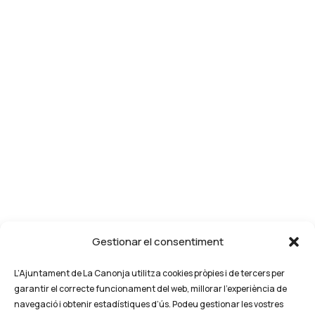
Gestionar el consentiment
L’Ajuntament de La Canonja utilitza cookies pròpies i de tercers per
garantir el correcte funcionament del web, millorar l’experiència de
navegació i obtenir estadístiques d’ús. Podeu gestionar les vostres