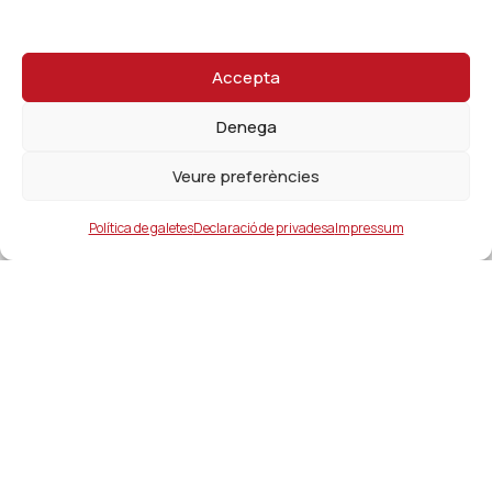
Accepta
Denega
Veure preferències
Política de galetes
Declaració de privadesa
Impressum
Ajuntament
ajuntament@lacanonja.cat
+34 977 543 489
C/ Raval, 11. 43110. La Canonja