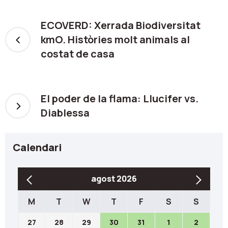
ECOVERD: Xerrada Biodiversitat
kmO. Històries molt animals al
costat de casa
El poder de la flama: Llucifer vs.
Diablessa
Calendari
agost 2026
M
T
W
T
F
S
S
27
28
29
30
31
1
2