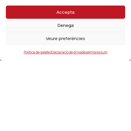
Accepta
Denega
Veure preferències
Política de galetes
Declaració de privadesa
Impressum
Ajuntament
ajuntament@lacanonja.cat
+34 977 543 489
C/ Raval, 11. 43110. La Canonja