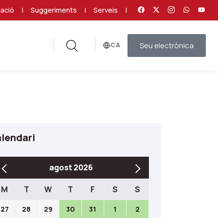
ació
|
Suggeriments
|
Serveis
|
Seu electrònica
Idioma
lendari
agost 2026
M
T
W
T
F
S
S
27
28
29
30
31
1
2