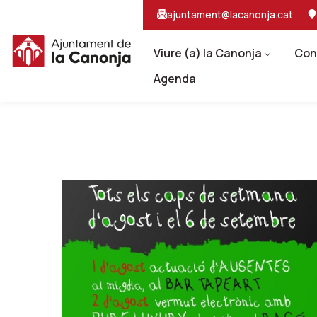
Salta
Salta
ajuntament@lacanonja.cat
al
a
contingut
la
principal
navegacio
Viure (a) la Canonja
Con
Agenda