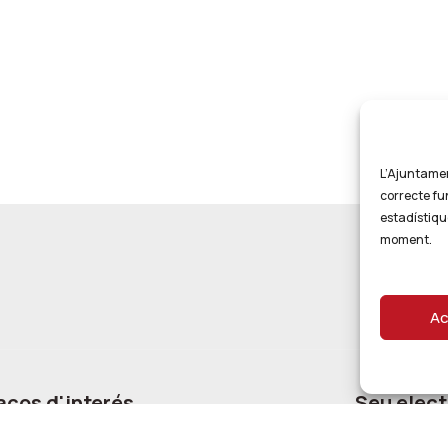
L’Ajuntament
correcte fu
estadístiqu
moment.
Ac
aços d'interés
Seu elect