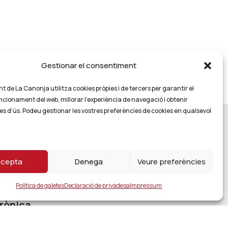
Gestionar el consentiment
 de La Canonja utilitza cookies pròpies i de tercers per garantir el
ncionament del web, millorar l’experiència de navegació i obtenir
es d’ús. Podeu gestionar les vostres preferències de cookies en qualsevol
cepta
Denega
Veure preferències
Política de galetes
Declaració de privadesa
Impressum
rònica