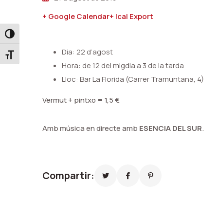
+ Google Calendar
+ Ical Export
Toggle High Contrast
Dia: 22 d’agost
Toggle Font size
Hora: de 12 del migdia a 3 de la tarda
Lloc: Bar La Florida (Carrer Tramuntana, 4)
Vermut + pintxo = 1,5 €
Amb música en directe amb
ESENCIA DEL SUR
.
Compartir: