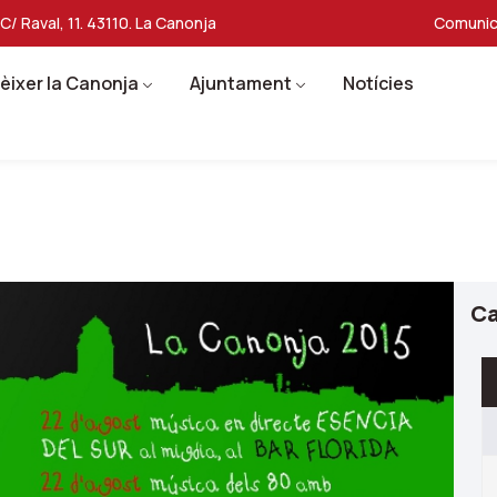
C/ Raval, 11. 43110. La Canonja
Comunic
èixer la Canonja
Ajuntament
Notícies
Ca