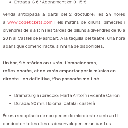
Entrada: 8 € / Abonament km 0: 15 €
Venda anticipada a partir del 2 d’octubre: les 24 hores
a
www.codetickets.com
i els matins de dilluns, dimecres i
divendres de 9 a 13 h i les tardes de dilluns a divendres de 16 a
20 h al Castell de Masricart. A la taquilla del teatre: una hora
abans que comenci l’acte, si n’hi ha de disponibles.
Un bar, 9 històries on riuràs, t’emocionaràs,
reflexionaràs, et deixaràs emportar per la música en
directe… en definitiva, t’ho passaràs molt bé.
Dramatúrgia i direcció: Marta Antolín i Vicente Cañón
Durada: 90 min. | Idioma: català i castellà
És una recopilació de nou peces de microteatre amb un fil
conductor: totes elles es desenvolupen en un bar. Les