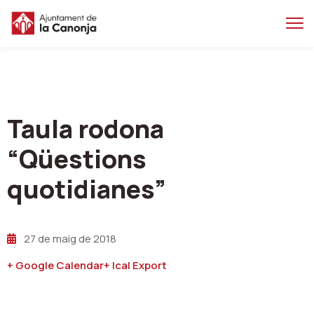
Salta
Salta
al
a
contingut
la
principal
navegacio
Taula rodona
“Qüestions
quotidianes”
27 de maig de 2018
+ Google Calendar
+ Ical Export