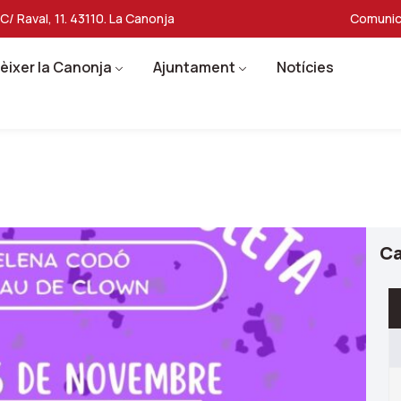
C/ Raval, 11. 43110. La Canonja
Comunic
èixer la Canonja
Ajuntament
Notícies
Ca