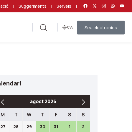
ació
|
Suggeriments
|
Serveis
|
Seu electrònica
Idioma
lendari
agost 2026
M
T
W
T
F
S
S
27
28
29
30
31
1
2