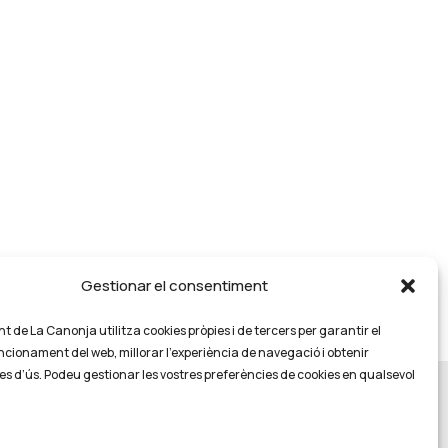
Gestionar el consentiment
 de La Canonja utilitza cookies pròpies i de tercers per garantir el
ncionament del web, millorar l’experiència de navegació i obtenir
es d’ús. Podeu gestionar les vostres preferències de cookies en qualsevol