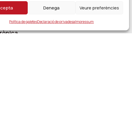
cepta
Denega
Veure preferències
Política de galetes
Declaració de privadesa
Impressum
rònica
pal
encions
ansparència
legal, privacitat i cookies
|
Accessibilitat