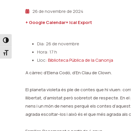
26 de novembre de 2024
+ Google Calendar
+ Ical Export
Toggle High Contrast
Dia: 26 de novembre
Hora: 17 h
Toggle Font size
Lloc:
Biblioteca Pública de la Canonja
A càrrec d’Elena Codó, d’En Clau de Clown.
El planeta violeta és ple de contes que hi viuen: con
llibertat, d’amistat però sobretot de respecte. En e
nens i un món de nenes perquè els contes d’aquest 
agrada escoltar-los i això és el que més agrada als 