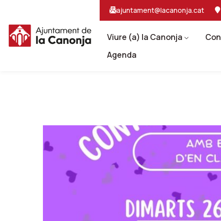
Salta
Salta
ajuntament@lacanonja.cat
al
a
contingut
la
principal
navegacio
Viure (a) la Canonja
Con
Agenda