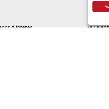
Ac
aços d'interés
Seu elect
s i contactes d’interés
Pàgina princi
a pública d’ocupació
Tràmits
a de Justícia
Ajuts i Subv
nicació
Portal de tr
Avís 