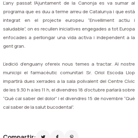
L’any passat l’Ajuntament de la Canonja es va sumar al
programa que es duu a terme arreu de Catalunya i que està
integrat en el projecte europeu “Envelliment actiu i
saludable”, on es recullen iniciatives engegades a tot Europa
enfocades a perllongar una vida activa i independent a la
gent gran.
L’edició d’enguany ofereix nous temes a tractar. Al nostre
municipi el farmacèutic comunitari Sr. Oriol Escoda Llop
impartirà dues xerrades a la sala polivalent del Centre Cívic
de les 9.30 h a les 11 h, el divendres 18 d’octubre parlarà sobre
“Què cal saber del dolor” i el divendres 15 de novembre “Què
cal saber de la salut bucodental”.
Compartir: