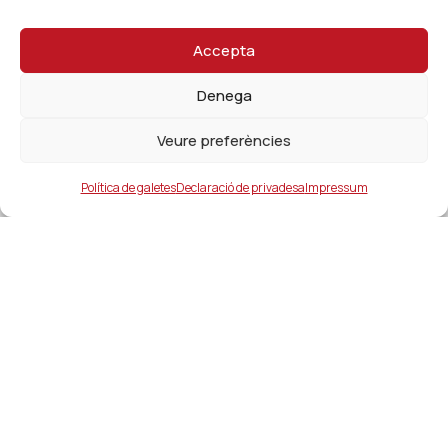
Accepta
Denega
Veure preferències
Política de galetes
Declaració de privadesa
Impressum
Ajuntament
ajuntament@lacanonja.cat
+34 977 543 489
C/ Raval, 11. 43110. La Canonja