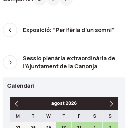
Exposició: “Perifèria d’un somni”
Sessió plenària extraordinària de
l’Ajuntament de la Canonja
Calendari
agost 2026
M
T
W
T
F
S
S
27
28
29
30
31
1
2