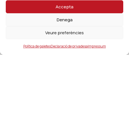
Accepta
Denega
Veure preferències
Política de galetes
Declaració de privadesa
Impressum
Ajuntament
ajuntament@lacanonja.cat
+34 977 543 489
C/ Raval, 11. 43110. La Canonja