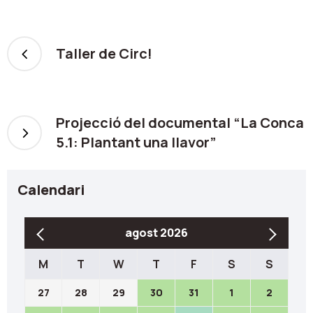
Taller de Circ!
Projecció del documental “La Conca
5.1: Plantant una llavor”
Calendari
agost 2026
M
T
W
T
F
S
S
27
28
29
30
31
1
2