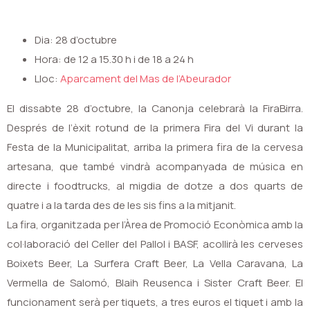
Dia: 28 d’octubre
Hora: de 12 a 15.30 h i de 18 a 24 h
Lloc:
Aparcament del Mas de l’Abeurador
El dissabte 28 d’octubre, la Canonja celebrarà la FiraBirra.
Després de l’èxit rotund de la primera Fira del Vi durant la
Festa de la Municipalitat, arriba la primera fira de la cervesa
artesana, que també vindrà acompanyada de música en
directe i foodtrucks, al migdia de dotze a dos quarts de
quatre i a la tarda des de les sis fins a la mitjanit.
La fira, organitzada per l’Àrea de Promoció Econòmica amb la
col·laboració del Celler del Pallol i BASF, acollirà les cerveses
Boixets Beer, La Surfera Craft Beer, La Vella Caravana, La
Vermella de Salomó, Blaih Reusenca i Sister Craft Beer. El
funcionament serà per tiquets, a tres euros el tiquet i amb la