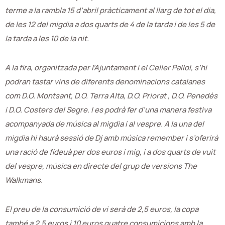
terme a la rambla 15 d’abril pràcticament al llarg de tot el dia,
de les 12 del migdia a dos quarts de 4 de la tarda i de les 5 de
la tarda a les 10 de la nit.
A la fira, organitzada per l’Ajuntament i el Celler Pallol, s’hi
podran tastar vins de diferents denominacions catalanes
com D.O. Montsant, D.O. Terra Alta, D.O. Priorat , D.O. Penedès
i D.O. Costers del Segre. I es podrà fer d’una manera festiva
acompanyada de música al migdia i al vespre. A la una del
migdia hi haurà sessió de Dj amb música remember i s’oferirà
una ració de fideuà per dos euros i mig, i a dos quarts de vuit
del vespre, música en directe del grup de versions The
Walkmans.
El preu de la consumició de vi serà de 2,5 euros, la copa
també a 2,5 euros i 10 euros quatre consumicions amb la