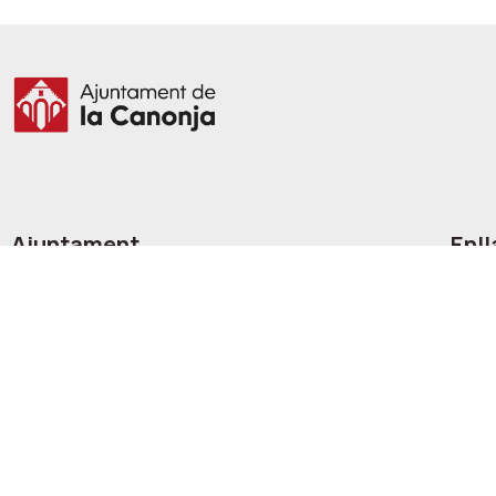
Ajuntament
Enll
Servei
ajuntament@lacanonja.cat
+34 977 543 489
Ofert
C/ Raval, 11. 43110. La Canonja
Oficin
Comu