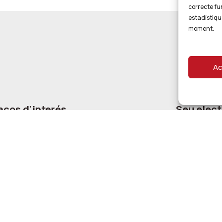
correcte fu
estadístiqu
moment.
Ac
aços d'interés
Seu elect
s i contactes d’interés
Pàgina princi
a pública d’ocupació
Tràmits
a de Justícia
Ajuts i Subv
nicació
Portal de tr