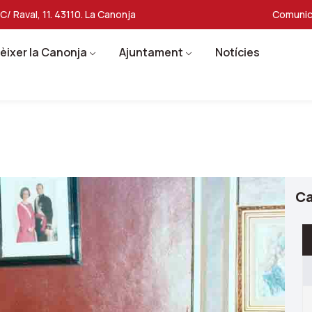
C/ Raval, 11. 43110. La Canonja
Comunic
èixer la Canonja
Ajuntament
Notícies
Ca