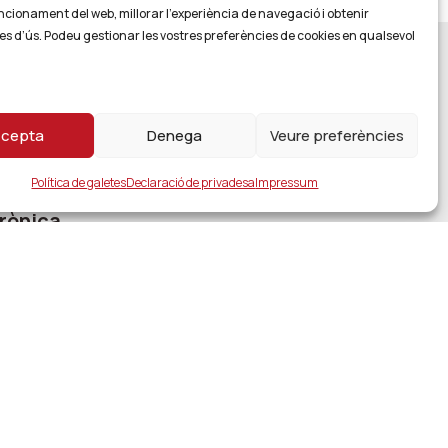
ncionament del web, millorar l’experiència de navegació i obtenir
es d’ús. Podeu gestionar les vostres preferències de cookies en qualsevol
cepta
Denega
Veure preferències
Política de galetes
Declaració de privadesa
Impressum
rònica
pal
encions
ansparència