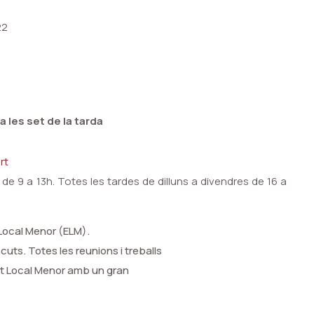
22
 les set de la tarda
rt
s de
9 a 13h. Totes les tardes de dilluns a divendres de 16 a
 Local Menor (ELM).
uts. Totes les reunions i treballs
tat Local Menor amb un gran