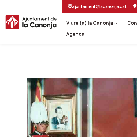
Salta
Salta
ajuntament@lacanonja.cat
al
a
contingut
la
principal
navegacio
Viure (a) la Canonja
Con
Agenda