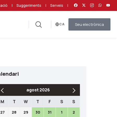
ació
|
Suggeriments
|
Serveis
|
Seu electrònica
Idioma
lendari
agost 2026
M
T
W
T
F
S
S
27
28
29
30
31
1
2