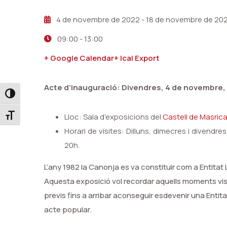
4 de novembre de 2022
-
18 de novembre de 20
09:00
-
13:00
+ Google Calendar
+ Ical Export
Acte d’inauguració: Divendres, 4 de novembre, a
Toggle High Contrast
Lloc: Sala d’exposicions del
Castell de Masrica
Toggle Font size
Horari de visites: Dilluns, dimecres i divendre
20h.
L
’
any 1982 la Canonja es va constituir com a Entitat
Aquesta exposici
ó
vol recordar aquells moments visc
previs fins a arribar aconseguir esdevenir una Enti
acte popular.