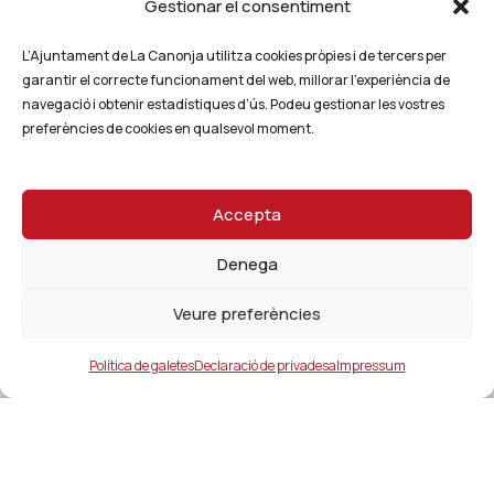
Gestionar el consentiment
L’Ajuntament de La Canonja utilitza cookies pròpies i de tercers per
garantir el correcte funcionament del web, millorar l’experiència de
navegació i obtenir estadístiques d’ús. Podeu gestionar les vostres
preferències de cookies en qualsevol moment.
Accepta
Denega
Veure preferències
Política de galetes
Declaració de privadesa
Impressum
Ajuntament