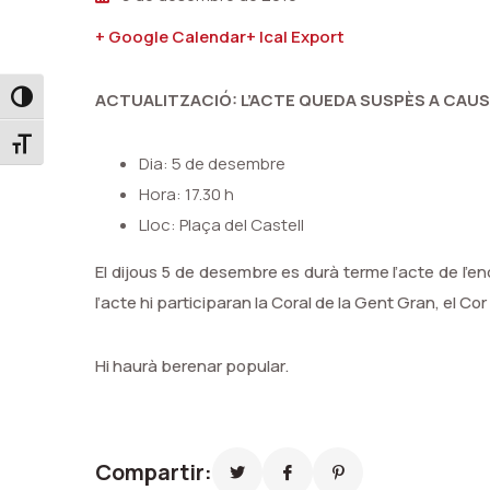
+ Google Calendar
+ Ical Export
ACTUALITZACIÓ: L’ACTE QUEDA SUSPÈS A CAUSA
Toggle High Contrast
Toggle Font size
Dia: 5 de desembre
Hora: 17.30 h
Lloc: Plaça del Castell
El dijous 5 de desembre es durà terme l’acte de l’en
l’acte hi participaran la Coral de la Gent Gran, el Cor A
Hi haurà berenar popular.
Compartir: