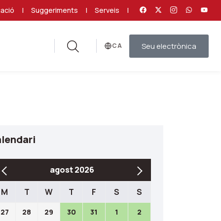
ació
|
Suggeriments
|
Serveis
|
Seu electrònica
Idioma
lendari
agost 2026
M
T
W
T
F
S
S
27
28
29
30
31
1
2