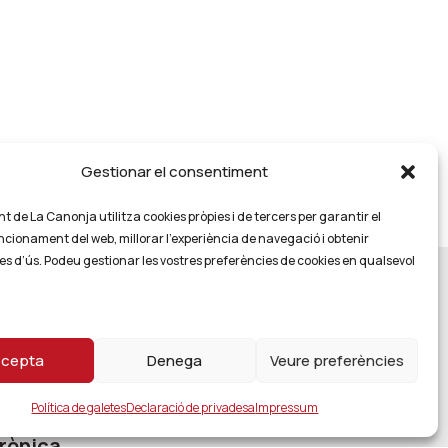
Gestionar el consentiment
 de La Canonja utilitza cookies pròpies i de tercers per garantir el
ncionament del web, millorar l’experiència de navegació i obtenir
es d’ús. Podeu gestionar les vostres preferències de cookies en qualsevol
cepta
Denega
Veure preferències
Política de galetes
Declaració de privadesa
Impressum
rònica