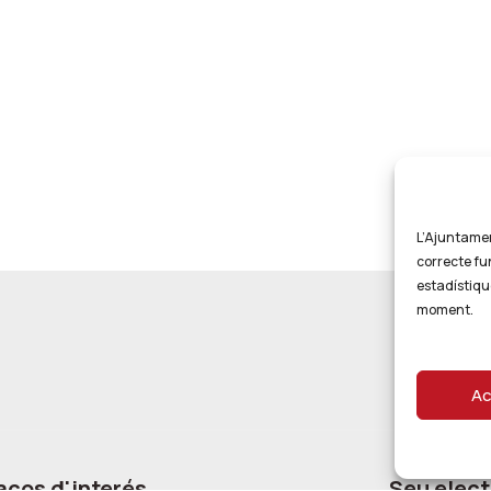
L’Ajuntament
correcte fu
estadístiqu
moment.
Ac
aços d'interés
Seu elect