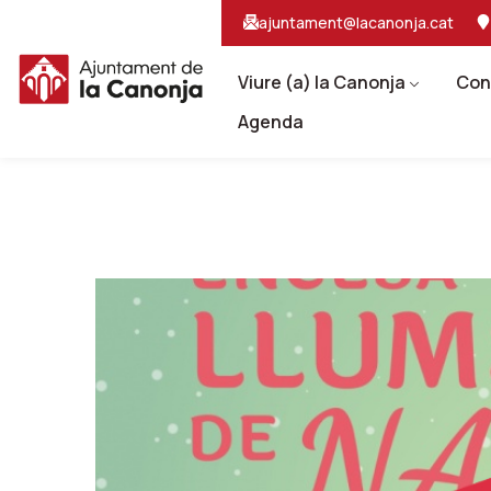
Salta
Salta
ajuntament@lacanonja.cat
al
a
contingut
la
principal
navegacio
Viure (a) la Canonja
Con
Agenda