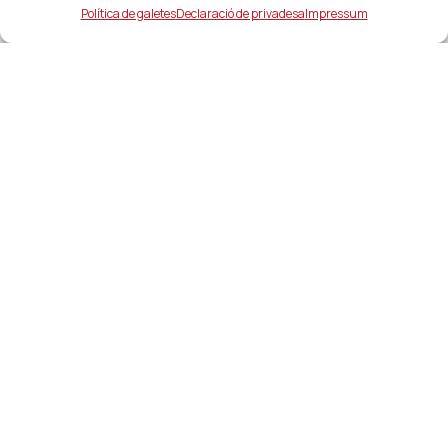
Política de galetes
Declaració de privadesa
Impressum
Ajuntament
ajuntament@lacanonja.cat
+34 977 543 489
C/ Raval, 11. 43110. La Canonja
Enllaços d'interés
Serveis i contactes d’interés
Oferta pública d’ocupació
Oficina de Justícia