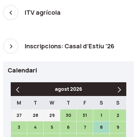
ITV agrícola
Inscripcions: Casal d’Estiu ’26
Calendari
agost 2026
M
T
W
T
F
S
S
27
28
29
30
31
1
2
3
4
5
6
7
8
9