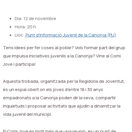
Dia: 12 de novembre
Hora: 20 h
Lloc:
Punt d’Informació Juvenil de la Canonja (PIJ)
Tens idees per fer coses al poble? Vols formar part del grup
que impulsa iniciatives juvenils a la Canonja? Vine al Comi
Jove i participa!
Aquesta trobada, organitzada per la Regidoria de Joventut,
és un espai obert on els joves d’entre 18 i 30 anys
empadronats a la Canonja poden dir la seva, compartir
inquietuds i proposar activitats que ajudin a dinamitzar la
vida juvenil del municipi.
El Comi Jove és molt més que una reunió: és un punt de