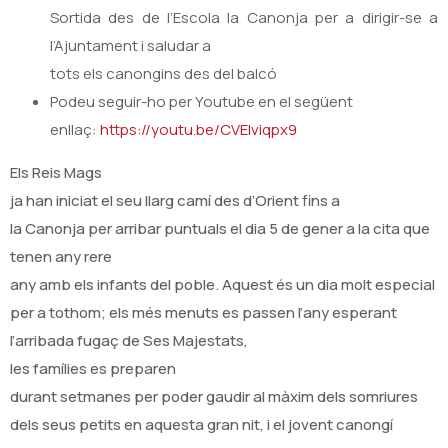
Sortida des de l’Escola la Canonja per a dirigir-se a
l’Ajuntament i saludar a
tots els canongins des del balcó
Podeu seguir-ho per Youtube en el següent
enllaç:
https://youtu.be/CVElviqpx9
Els Reis Mags
ja han iniciat el seu llarg cam
í
des d’Orient fins a
la Canonja per arribar puntuals el dia 5 de gener a la cita que
tenen any rere
any amb els infants del poble. Aquest
é
s un dia molt especial
per a tothom; els m
é
s menuts es passen l’any esperant
l’arribada fuga
ç
de Ses Majestats,
les fam
í
lies es preparen
durant setmanes per poder gaudir al m
à
xim dels somriures
dels seus petits en aquesta gran nit, i el jovent canong
í