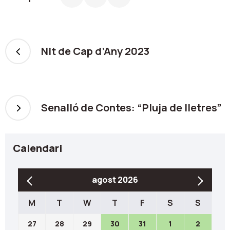
Nit de Cap d’Any 2023
Senalló de Contes: “Pluja de lletres”
Calendari
agost 2026
M
T
W
T
F
S
S
27
28
29
30
31
1
2