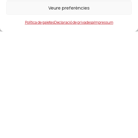
Veure preferències
Política de galetes
Declaració de privadesa
Impressum
Ajuntament
ajuntament@lacanonja.cat
+34 977 543 489
C/ Raval, 11. 43110. La Canonja
Enllaços d'interés
Serveis i contactes d’interés