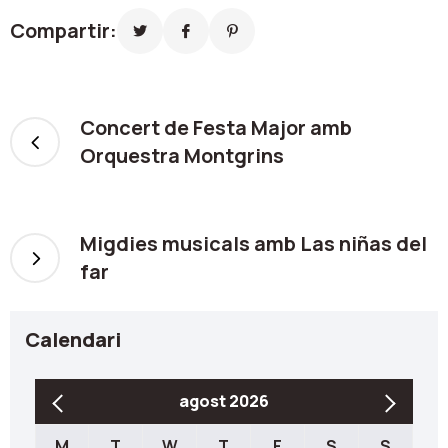
Compartir:
Concert de Festa Major amb
Orquestra Montgrins
Migdies musicals amb Las niñas del
far
Calendari
agost 2026
M
T
W
T
F
S
S