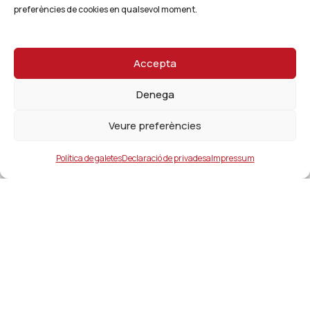
preferències de cookies en qualsevol moment.
Accepta
Denega
Veure preferències
Política de galetes
Declaració de privadesa
Impressum
Ajuntament
ajuntament@lacanonja.cat
+34 977 543 489