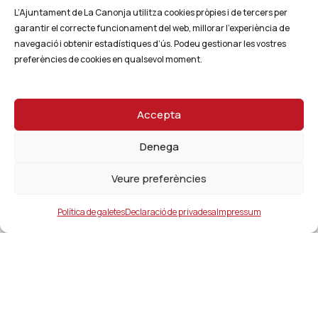
L’Ajuntament de La Canonja utilitza cookies pròpies i de tercers per
garantir el correcte funcionament del web, millorar l’experiència de
navegació i obtenir estadístiques d’ús. Podeu gestionar les vostres
preferències de cookies en qualsevol moment.
Accepta
Denega
Veure preferències
Política de galetes
Declaració de privadesa
Impressum
Ajuntament