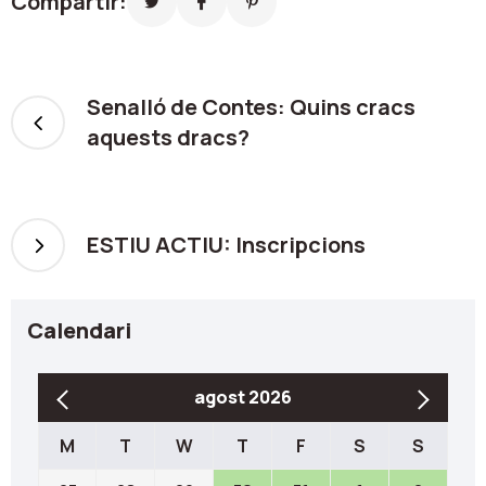
Compartir:
Senalló de Contes: Quins cracs
aquests dracs?
ESTIU ACTIU: Inscripcions
Calendari
agost 2026
M
T
W
T
F
S
S