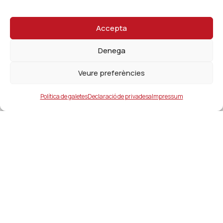
Accepta
Denega
Veure preferències
Política de galetes
Declaració de privadesa
Impressum
Ajuntament
ajuntament@lacanonja.cat
+34 977 543 489
C/ Raval, 11. 43110. La Canonja