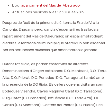
Lloc:
aparcament del Mas de l’Abeurador
Actuacions musicals a les 12.30 i a les 20 h
Després de l’èxit de la primer edició, torna la Fira del Vi a la
Canonja. Enguany però, canvia d’escenari i es trasllada a
l’aparcament del Mas de l’Abeurador, un espai ampli rodejat
d’arbres, a l’entrada del municipi que ofereix un bon escenari
per les actuacions musicals que amenitzaran la jornada.
Durant tot el dia, es podran tastar vins de diferents
Denominacions d’Origen catalanes: D.O. Montsant, D.O. Terra
Alta, D.O. Priorat, D.O. Penedès i D.O. Tarragona i també amb
la presència de la DO Rioja. Els cellers que ens visitaran son:
Bodegues Visendra, Caves Magrinyà Calaf (D.O Tarragona),
Puig-Batet (D.O.Penedès), Influència (D.O Terra Alta), La
Conilla (D.O Montsant), Costers del Priorat (D.O Priorat) i les