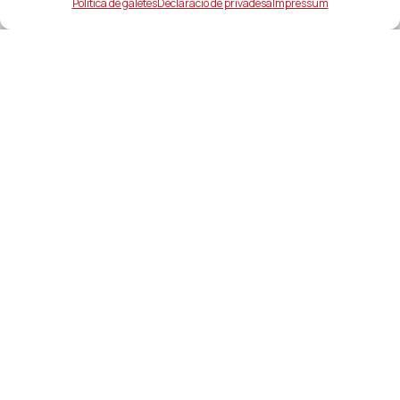
Política de galetes
Declaració de privadesa
Impressum
Ajuntament
ajuntament@lacanonja.cat
+34 977 543 489
C/ Raval, 11. 43110. La Canonja
Enllaços d'interés
Serveis i contactes d’interés
Oferta pública d’ocupació
Oficina de Justícia