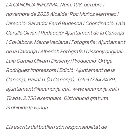
LA CANONJA INFORMA. Núm. 108,
octubre i
novembre de 2025
Alcalde: Roc Muñoz Martínez |
Direcció: Salvador Ferré Budesca | Coordinació: Laia
Carulla Olivan | Redacció: Ajuntament de la Canonja
| Col·labora: Mercè Veciana
| Fotografia: Ajuntament
de la Canonja | Alberich Fotògrafs | Disseny original:
Laia
Carulla Olivan | Disseny i Producció: Ortiga
Rodríguez Impressors | Edició: Ajuntament
de la
Canonja, Raval 11 (la Canonja), Tel: 977 54 34 89,
ajuntament@lacanonja.cat,
www.lacanonja.cat |
Tirada: 2.750 exemplars. Distribució gratuïta.
Prohibida la venda.
Els escrits del butlletí són responsabilitat de