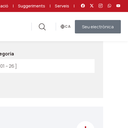
ació
|
Suggeriments
|
Serveis
|
Seu electrònica
Idioma
egoria
01 – 26 ]